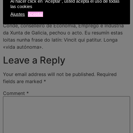
Al hacer click en "Aceptar", usted acepta el uso de todas
multidisciplinar Lustrum Avogados con sedes en Lugo e
las cookies
Santiago, tamén cofundadora da Compañía Empresarial
Ajustes
Aceptar
Pacios, S.L., empresa familiar en Sarria. D. Francisco
Conde, conselleiro de Economía, Emprego e Industria
da Xunta de Galicia, pechou o acto. Eu resumín estas
loitas nunha frase do latín: Vincit qui patitur. Longa
«vida autónoma».
Leave a Reply
Your email address will not be published.
Required
fields are marked
*
Comment
*