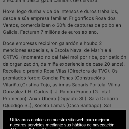
a escola e descargaba camións de cervexa.
Hoxe, logo dunha vida de intensos e duros traballos,
desde a súa empresa familiar, Frigoríficos Rosa dos
Ventos, comercializan o 60% de capturas de polbo en
Galicia. Facturan 7 millóns de euros ao ano.
Doce empresas recibiron galardón e houbo 2
menciones especiais, á Escola Naval de Marín e á
CRTVG, (momento no cal falei moi por riba, por petición
da organización, da miña experiencia de case 20 anos).
Recolleu o premio Rosa Vilas (Directora de TVG). Os
premiados foron: Concha Penas (Construcións
Vilariño),Cristina Tojo, as irmás Sabarís Portela, Vilma
González ( H. Carlos I), J. Ramón Franco (G. Intaf
Promecan), Anxo Ubeira (Digiauto SL), Sara Dobarro
(Quedigo SL), Xosefa Lamas (Casa Santiago), Sol
Novoa (Sol Novoa Avogado) e a luguesa Carmen José
López ( Licenciada en Dereito pola USC ), no 2008
Utilizamos cookies en nuestro sitio web para mejorar
nuestros servicios mediante sus hábitos de navegación.
fundou xunto a 3 socios o estudo xurídico